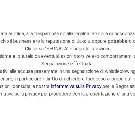
a all'etica, alla trasparenza ed alla legalità. Se sei a conoscenz
schio il business e/o la reputazione di Jakala, oppure potrebbero ca
Clicca su “SEGNALA” e segui le istruzioni.
alante e lo tutela da eventuali azioni ritorsive e/o comportamenti 
Segnalazione effettuata.
ativi alle accuse presentate in una segnalazione di whistleblowing pe
citare, in particolare il diritto di richiedere l'accesso ai propri dat
azioni, consulta la nostra
Informativa sulla Privacy
per le Segnalaz
rmativa sulla privacy per procedere con la presentazione di una s